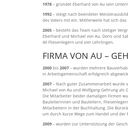
1978
– gründet Eberhard von Au sein Unter
1992
– steigt nach beendeter Meisterausbil
des Vaters mit ein. Mittlerweile hat sich da
2005
– besteht das Team nach stetiger Ver
Eberhard und Michael von Au, Doris und Sabi
40 Fliesenlegern und vier Lehrlingen.
FIRMA VON AU – GE
2000
bis
2007
– wurden mehrere Bauvorhaben
in Arbeitsgemeinschaft erfolgreich abgewick
2007
– Nach guter Zusammenarbeit wurde v
Michael von Au und Wolfgang Gehrung als G
Die Mitarbeiter beider damaligen Firmen 
Bauleiterinnen und Bauleitern, Fliesenlege
Mitarbeitern in der Buchhaltung. Die Büro
um durch kurze Wege zum Handel und der Fl
2009
– wurden zur Unterstützung der Geschä