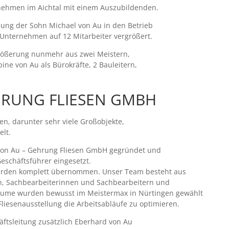
nehmen im Aichtal mit einem Auszubildenden.
dung der Sohn Michael von Au in den Betrieb
s Unternehmen auf 12 Mitarbeiter vergrößert.
größerung nunmehr aus zwei Meistern,
ne von Au als Bürokräfte, 2 Bauleitern,
HRUNG FLIESEN GMBH
, darunter sehr viele Großobjekte,
elt.
on Au – Gehrung Fliesen GmbH gegründet und
eschäftsführer eingesetzt.
wurden komplett übernommen. Unser Team besteht aus
rn, Sachbearbeiterinnen und Sachbearbeitern und
räume wurden bewusst im Meistermax in Nürtingen gewählt
iesenausstellung die Arbeitsabläufe zu optimieren.
ftsleitung zusätzlich Eberhard von Au