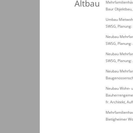
Altbau
Mehrfamilienhäus
Baur Objektbau,
Umbau Mietwohnu
SWSG, Planung: 
Neubau Mehrfam
SWSG, Planung: 
Neubau Mehrfami
SWSG, Planung: 
Neubau Mehrfami
Baugenossenscha
Neubau Wohn- un
Bauherrengemein
fr. Architekt, A
Mehrfamilienhau
Bietigheimer Wo