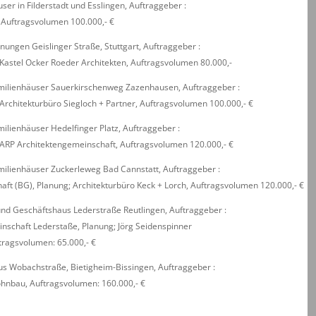
er in Filderstadt und Esslingen, Auftraggeber :
 Auftragsvolumen 100.000,- €
ngen Geislinger Straße, Stuttgart, Auftraggeber :
Kastel Ocker Roeder Architekten, Auftragsvolumen 80.000,-
ilienhäuser Sauerkirschenweg Zazenhausen, Auftraggeber :
Architekturbüro Siegloch + Partner, Auftragsvolumen 100.000,- €
lienhäuser Hedelfinger Platz, Auftraggeber :
ARP Architektengemeinschaft, Auftragsvolumen 120.000,- €
lienhäuser Zuckerleweg Bad Cannstatt, Auftraggeber :
ft (BG), Planung; Architekturbüro Keck + Lorch, Auftragsvolumen 120.000,- €
d Geschäftshaus Lederstraße Reutlingen, Auftraggeber :
schaft Lederstaße, Planung; Jörg Seidenspinner
uftragsvolumen: 65.000,- €
s Wobachstraße, Bietigheim-Bissingen, Auftraggeber :
hnbau, Auftragsvolumen: 160.000,- €