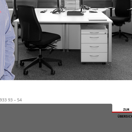
 933 93 – 54
ZUR
ÜBERSIC